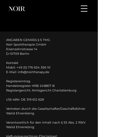
ANGABEN GEMÄSS § 5 TMG
Noir Sporttherapie GmbH
Eisenzahnstrasse 14
D-10709 Berlin
Kontakt
Mobil:
+49 (0) 176 634 356 10
E-Mail:
info@noirtherapy.de
Registereintrag
Handelsregister HRB 249807 B
Registergericht: Amtsgericht Charlottenburg
USt-IdNr: DE
319 612 628
Vertreten durch die Gesellschafter/Geschäftsführer
Walid Ehrenkönig
Verantwortlich für den Inhalt nach § 55 Abs. 2 RStV
Walid Ehrenkönig
Haftungsausschluss (Disclaimer)