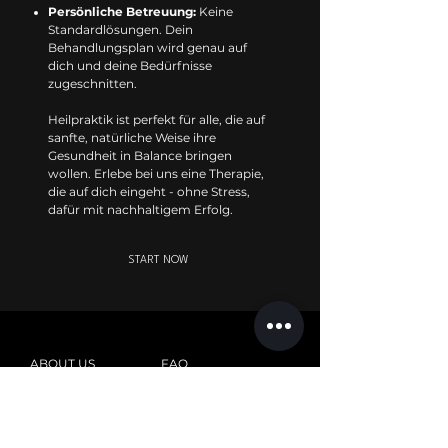
Persönliche Betreuung:
Keine
Standardlösungen. Dein
Behandlungsplan wird genau auf
dich und deine Bedürfnisse
zugeschnitten.
Heilpraktik ist perfekt für alle, die auf
sanfte, natürliche Weise ihre
Gesundheit in Balance bringen
wollen. Erlebe bei uns eine Therapie,
die auf dich eingeht - ohne Stress,
dafür mit nachhaltigem Erfolg.
START NOW
ABOUT US
FAQ
MEMBERSHIP
KONTAKT
PERSONAL
IMPRESSUM
TRAINING
DATENSCHUTZ
KURSE
KURSPLAN